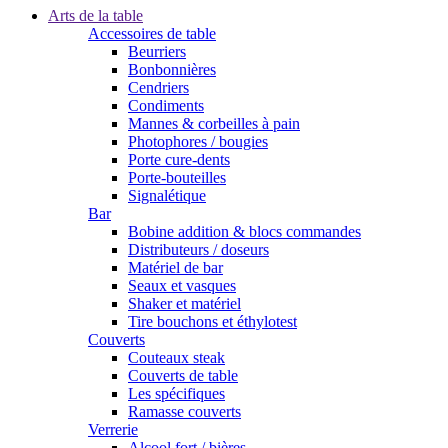
Arts de la table
Accessoires de table
Beurriers
Bonbonnières
Cendriers
Condiments
Mannes & corbeilles à pain
Photophores / bougies
Porte cure-dents
Porte-bouteilles
Signalétique
Bar
Bobine addition & blocs commandes
Distributeurs / doseurs
Matériel de bar
Seaux et vasques
Shaker et matériel
Tire bouchons et éthylotest
Couverts
Couteaux steak
Couverts de table
Les spécifiques
Ramasse couverts
Verrerie
Alcool fort / bières