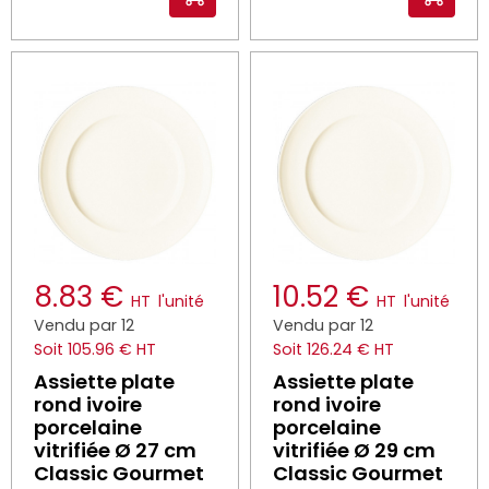
8.83 €
10.52 €
HT
l'unité
HT
l'unité
Vendu par 12
Vendu par 12
Soit 105.96 € HT
Soit 126.24 € HT
Assiette plate
Assiette plate
rond ivoire
rond ivoire
porcelaine
porcelaine
vitrifiée Ø 27 cm
vitrifiée Ø 29 cm
Classic Gourmet
Classic Gourmet