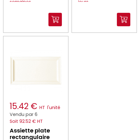
semaines
jours
15.42 €
HT
l'unité
Vendu par 6
Soit 92.52 € HT
Assiette plate
rectangulaire