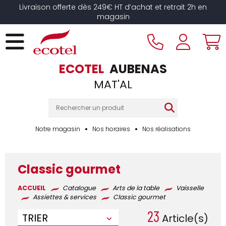
Panneau de gestion des cookies
Livraison offerte dès 249€ HT d’achat et retrait 2h en
magasin
ECOTEL
AUBENAS
MAT'AL
Notre magasin
Nos horaires
Nos réalisations
Classic gourmet
ACCUEIL
Catalogue
Arts de la table
Vaisselle
Assiettes & services
Classic gourmet
23
TRIER
Article(s)