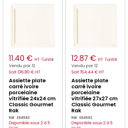
11.40 €
12.87 €
HT
l'unité
HT
l'unité
Vendu par 12
Vendu par 12
Soit 136.80 € HT
Soit 154.44 € HT
Assiette plate
Assiette plate
carré ivoire
carré ivoire
porcelaine
porcelaine
vitrifiée 24x24 cm
vitrifiée 27x27 cm
Classic Gourmet
Classic Gourmet
Rak
Rak
Réf : E64563
Réf : E64562
Disponible sous 2 à 5
Disponible sous 2 à 5
jours
jours