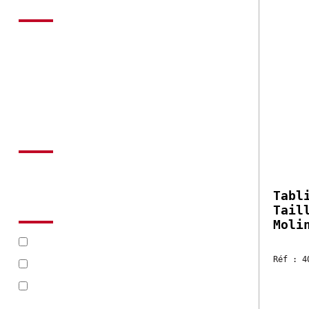
PRODUITS
Vêtements professionnels
Tabliers
Tabliers bavette
PRIX
30.
Vendu à
Prix :
-
Tabli
uniqu
MARQUES
CHAUD_DEVANT (5)
Réf : 40
MOLINEL (2)
Disponi
PRO_MUNDI (6)