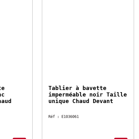
31.75 €
HT
Vendu à l'unité
Tablier à bavette
 Taille
imperméable noir Taille
vant
unique Chaud Devant
Réf : E1036061
emaines
Disponible sous 2 à 4 semaines