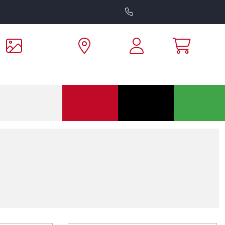
Notre magasin
Nos horaires
04 11 34 24 44
isations
S'y rendre
Panier
Retrait 2h
Produits
Mobilier
Promotions
en magasin
vert
14
Article(s)