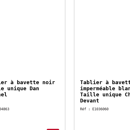
00 €
31.75 €
HT
HT
 l'unité
Vendu à l'unité
er à bavette noir Taille
Tablier à bavette
e Dan Molinel
imperméable blanc
unique Chaud De
4863
Réf : E1036060
ble sous 2 à 4 semaines
Disponible sous 2 à 4 s