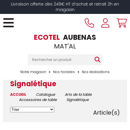
Livraison offerte dès 249€ HT d’achat et retrait 2h en
magasin
ECOTEL
AUBENAS
MAT'AL
Notre magasin
Nos horaires
Nos réalisations
Signalétique
ACCUEIL
Catalogue
Arts de la table
Accessoires de table
Signalétique
47
Article(s)