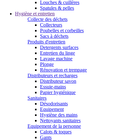
Louches & cuillères
Spatules & pelles
Hygiène et entretien
Collecte des déchets
Collecteurs
Poubelles et corbeilles
Sacs à déchets
Produits d'entretien
Detergents surfaces
Entretien du linge
Lavage machine
Plonge
Rénovation et trempage
Distributeurs et recharges
Distributeur savon
Essuie-mains
Papier hygiénique
Sanitaires
Désodorisants
Equipement
Hygiène des mains
Nettoyants sanitaires
Equipement de la personne
Calots & toques
Gants