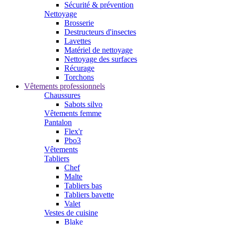
Sécurité & prévention
Nettoyage
Brosserie
Destructeurs d'insectes
Lavettes
Matériel de nettoyage
Nettoyage des surfaces
Récurage
Torchons
Vêtements professionnels
Chaussures
Sabots silvo
Vêtements femme
Pantalon
Flex'r
Pbo3
Vêtements
Tabliers
Chef
Malte
Tabliers bas
Tabliers bavette
Valet
Vestes de cuisine
Blake