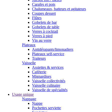
Carafes et pots
Chalumeaux, batteurs et agitateurs
Coupes dessert
Flûtes
Gobelets de bar
Gobelets de table
Verres à cocktail
Verres à pied
Vin au verre
Plateaux
Antidérapants/limonadiers
Plateaux self-service
Traiteurs
Vaisselle
Assiettes & services
Caféterie
Mignardises
Vaisselle collectivités
Vaisselle culinaire
Vaisselle de spécialités
Usage unique
Nappage
Nappe
Pochettes serviette