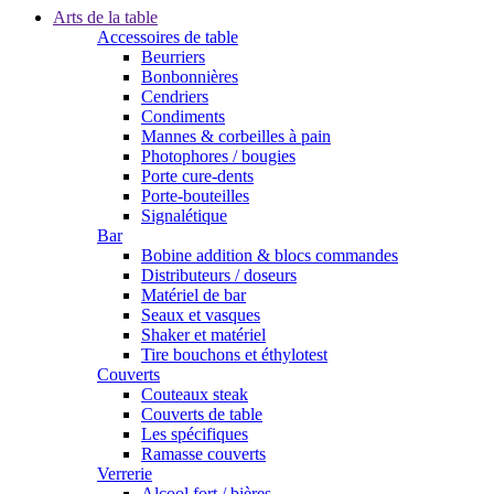
Arts de la table
Accessoires de table
Beurriers
Bonbonnières
Cendriers
Condiments
Mannes & corbeilles à pain
Photophores / bougies
Porte cure-dents
Porte-bouteilles
Signalétique
Bar
Bobine addition & blocs commandes
Distributeurs / doseurs
Matériel de bar
Seaux et vasques
Shaker et matériel
Tire bouchons et éthylotest
Couverts
Couteaux steak
Couverts de table
Les spécifiques
Ramasse couverts
Verrerie
Alcool fort / bières