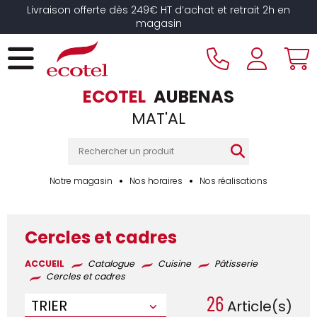
Panneau de gestion des cookies
Livraison offerte dès 249€ HT d’achat et retrait 2h en
magasin
ECOTEL
AUBENAS
MAT'AL
Notre magasin
Nos horaires
Nos réalisations
Cercles et cadres
ACCUEIL
Catalogue
Cuisine
Pâtisserie
Cercles et cadres
26
TRIER
Article(s)