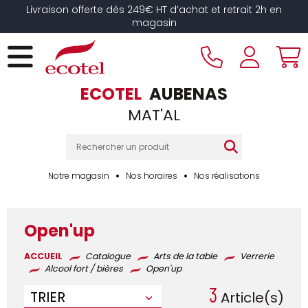
Panneau de gestion des cookies
Livraison offerte dès 249€ HT d’achat et retrait 2h en
magasin
ECOTEL
AUBENAS
MAT'AL
Notre magasin
Nos horaires
Nos réalisations
Open'up
ACCUEIL
Catalogue
Arts de la table
Verrerie
Alcool fort / bières
Open'up
3
TRIER
Article(s)