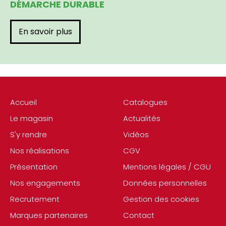
DÉMARCHE DURABLE
En savoir plus
Accueil
Catalogues
Le magasin
Actualités
S'y rendre
Vidéos
Nos réalisations
CGV
Présentation
Mentions légales / CGU
Nos engagements
Données personnelles
Recrutement
Gestion des cookies
Marques partenaires
Contact