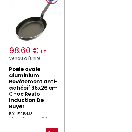
98.60 €
HT
Vendu à l'unité
Poêle ovale
aluminium
Revêtement anti-
adhésif 36x26 cm
Choc Resto
Induction De
Buyer
Réf : E1013433
Disponible sous 2 à 4
semaines