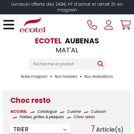
Panneau de gestion des cookies
Livraison offerte dès 249€ HT d’achat et retrait 2h en
magasin
ECOTEL
AUBENAS
MAT'AL
Notre magasin
Nos horaires
Nos réalisations
Choc resto
ACCUEIL
Catalogue
Cuisine
Cuisson
Poêles, grilles & plaques
Choc resto
7
TRIER
Article(s)