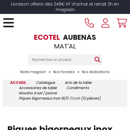
Livraison offerte dès 249€ HT d’achat et retrait 2h en
magasin
ECOTEL
AUBENAS
MAT'AL
Notre magasin
Nos horaires
Nos réalisations
ACCUEIL
Catalogue
Arts de la table
Accessoires de table
Condiments
Moulins à sel / poivre
Piques bigorneaux inox 18/0 7,1 cm (12 pièces)
Piques bigorneaux inox