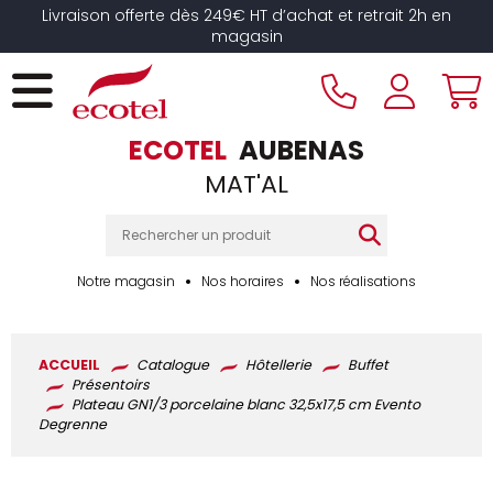
Panneau de gestion des cookies
Livraison offerte dès 249€ HT d’achat et retrait 2h en
magasin
ECOTEL
AUBENAS
MAT'AL
Notre magasin
Nos horaires
Nos réalisations
ACCUEIL
Catalogue
Hôtellerie
Buffet
Présentoirs
Plateau GN1/3 porcelaine blanc 32,5x17,5 cm Evento
Degrenne