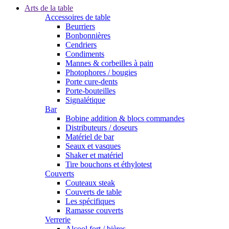
Arts de la table
Accessoires de table
Beurriers
Bonbonnières
Cendriers
Condiments
Mannes & corbeilles à pain
Photophores / bougies
Porte cure-dents
Porte-bouteilles
Signalétique
Bar
Bobine addition & blocs commandes
Distributeurs / doseurs
Matériel de bar
Seaux et vasques
Shaker et matériel
Tire bouchons et éthylotest
Couverts
Couteaux steak
Couverts de table
Les spécifiques
Ramasse couverts
Verrerie
Alcool fort / bières