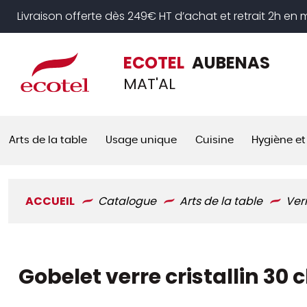
Panneau de gestion des cookies
Livraison offerte dès 249€ HT d’achat et retrait 2h en
ECOTEL
AUBENAS
MAT'AL
Arts de la table
Usage unique
Cuisine
Hygiène et
ACCUEIL
Catalogue
Arts de la table
Ver
Gobelet verre cristallin 30