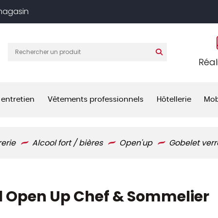
 magasin
Réal
 entretien
Vêtements professionnels
Hôtellerie
Mob
rerie
Alcool fort / bières
Open'up
Gobelet verr
 cl Open Up Chef & Sommelier