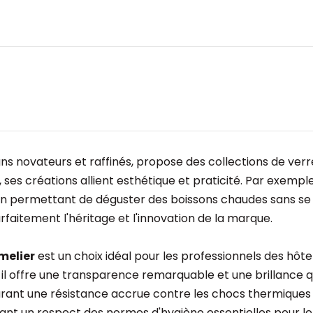
ns novateurs et raffinés, propose des collections de verre
, ses créations allient esthétique et praticité. Par exemp
 en permettant de déguster des boissons chaudes sans se br
faitement l'héritage et l'innovation de la marque.
melier
est un choix idéal pour les professionnels des hôte
, il offre une transparence remarquable et une brillance q
surant une résistance accrue contre les chocs thermiques e
sant un respect des normes d'hygiène essentielles pour le