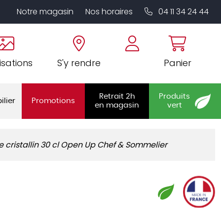
Notre magasin
Nos horaires
04 11 34 24 44
isations
S'y rendre
Panier
Retrait 2h
Produits
ilier
Promotions
en magasin
vert
e cristallin 30 cl Open Up Chef & Sommelier