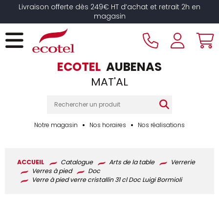
Panneau de gestion des cookies
Livraison offerte dès 249€ HT d’achat et retrait 2h en
magasin
ECOTEL
AUBENAS
MAT'AL
Notre magasin
Nos horaires
Nos réalisations
ACCUEIL
Catalogue
Arts de la table
Verrerie
Verres à pied
Doc
Verre à pied verre cristallin 31 cl Doc Luigi Bormioli